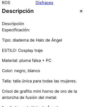
e
ROS
Disfraces
o
Descripción
l
a
Descripción
–
Especificación:
R
o
Tipo: diadema de Halo de Ángel
s
ESTILO: Cosplay traje
a
d
Material: pluma falsa + PC
a
c
Color: negro, blanco
a
Talla: talla única para todas las mujeres.
n
t
Crisol de grafito mini horno de oro de la
i
antorcha de fusión del metal:
d