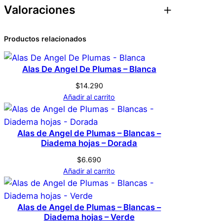
Valoraciones
Atributos
Valor
Peso
0,1 kg
0 valoraciones en
Productos relacionados
Dimensiones
5 × 5 × 5 cm
Aureola – Rosada
Alas De Angel De Plumas – Blanca
Genérica
Marca
$
14.290
No hay valoraciones aún. Solo los usuarios
Añadir al carrito
registrados que hayan comprado este
Rosado
Color
producto pueden hacer una valoración.
Acceder
Alas de Angel de Plumas – Blancas –
Diadema hojas – Dorada
$
6.690
Añadir al carrito
Alas de Angel de Plumas – Blancas –
Diadema hojas – Verde