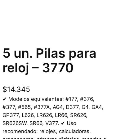
5 un. Pilas para
reloj – 3770
$
14.345
✔ Modelos equivalentes: #177, #376,
#377, #565, #377A, AG4, D377, G4, GA4,
GP377, L626, LR626, LR66, SR626,
SR626SW, SR66, V377. ✔ Uso
recomendado: relojes, calculadoras,