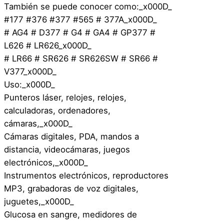
También se puede conocer como:_x000D_
#177 #376 #377 #565 # 377A_x000D_
# AG4 # D377 # G4 # GA4 # GP377 #
L626 # LR626_x000D_
# LR66 # SR626 # SR626SW # SR66 #
V377_x000D_
Uso:_x000D_
Punteros láser, relojes, relojes,
calculadoras, ordenadores,
cámaras,_x000D_
Cámaras digitales, PDA, mandos a
distancia, videocámaras, juegos
electrónicos,_x000D_
Instrumentos electrónicos, reproductores
MP3, grabadoras de voz digitales,
juguetes,_x000D_
Glucosa en sangre, medidores de