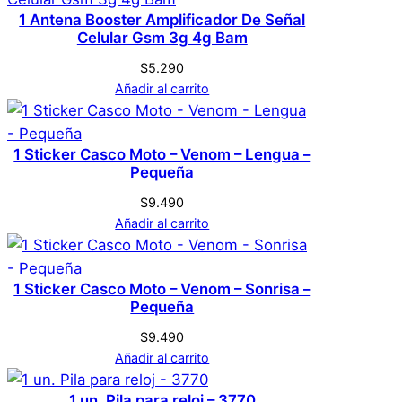
Genérica
Marca
3770
1 Antena Booster Amplificador De Señal
Celular Gsm 3g 4g Bam
$
5.290
No hay valoraciones aún. Solo los usuarios
Gris
Color
Añadir al carrito
registrados que hayan comprado este
producto pueden hacer una valoración.
Acceder
L
Tamaño
1 Sticker Casco Moto – Venom – Lengua –
Pequeña
$
9.490
Añadir al carrito
1 Sticker Casco Moto – Venom – Sonrisa –
Pequeña
$
9.490
Añadir al carrito
1 un. Pila para reloj – 3770