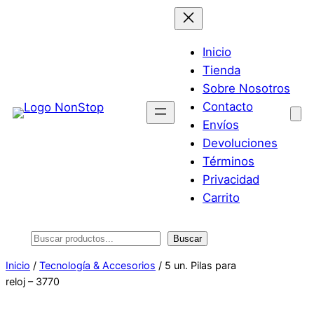
Saltar
al
contenido
Inicio
Tienda
Sobre Nosotros
Contacto
Envíos
Devoluciones
Términos
Privacidad
Carrito
Buscar
Buscar
Inicio
/
Tecnología & Accesorios
/ 5 un. Pilas para
reloj – 3770