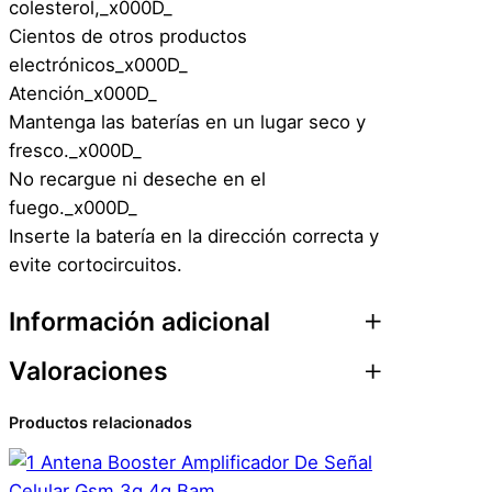
colesterol,_x000D_
Cientos de otros productos
electrónicos_x000D_
Atención_x000D_
Mantenga las baterías en un lugar seco y
fresco._x000D_
No recargue ni deseche en el
fuego._x000D_
Inserte la batería en la dirección correcta y
evite cortocircuitos.
Información adicional
Valoraciones
Atributos
Valor
Peso
0,1 kg
Productos relacionados
0 valoraciones en 5
Dimensiones
2 × 1 × 3 cm
un. Pilas para reloj –