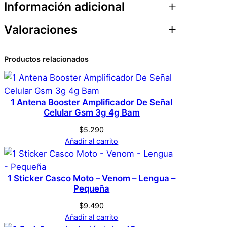
Información adicional
Valoraciones
Atributos
Valor
Peso
0,1 kg
0 valoraciones en 10
Productos relacionados
Dimensiones
1 × 1 × 2 cm
Un. Pilas para reloj –
Genérica
Marca
CR2032
1 Antena Booster Amplificador De Señal
Celular Gsm 3g 4g Bam
No hay valoraciones aún. Solo los usuarios
Gris
Color
$
5.290
registrados que hayan comprado este
Añadir al carrito
producto pueden hacer una valoración.
Acceder
L
Tamaño
1 Sticker Casco Moto – Venom – Lengua –
Pequeña
$
9.490
Añadir al carrito