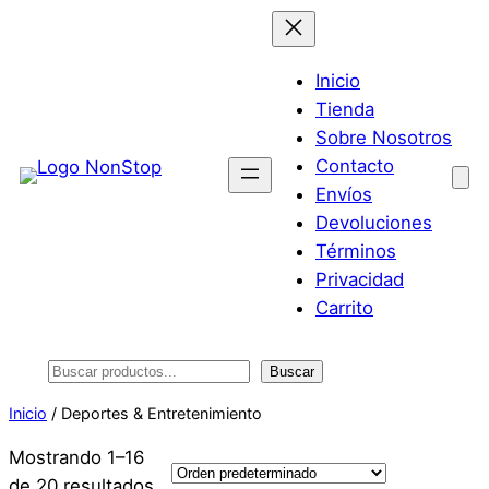
Saltar
al
contenido
Inicio
Tienda
Sobre Nosotros
Contacto
Envíos
Devoluciones
Términos
Privacidad
Carrito
Buscar
Buscar
Inicio
/ Deportes & Entretenimiento
Mostrando 1–16
de 20 resultados