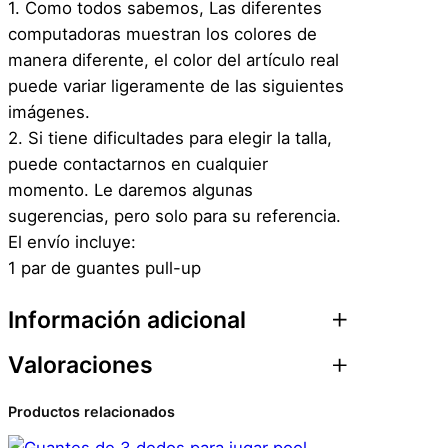
1. Como todos sabemos, Las diferentes
computadoras muestran los colores de
manera diferente, el color del artículo real
puede variar ligeramente de las siguientes
imágenes.
2. Si tiene dificultades para elegir la talla,
puede contactarnos en cualquier
momento. Le daremos algunas
sugerencias, pero solo para su referencia.
El envío incluye:
1 par de guantes pull-up
Información adicional
Valoraciones
Atributos
Valor
Peso
0,1 kg
Productos relacionados
0 valoraciones en
Dimensiones
1 × 23 × 15 cm