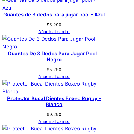
Correas – Negras –
Genérica
Marca
Cayeras – crossfit –
Guantes de 3 dedos para jugar pool – Azul
calistenia
$
5.290
Añadir al carrito
No hay valoraciones aún. Solo los usuarios
registrados que hayan comprado este
Guantes De 3 Dedos Para Jugar Pool –
Negro
producto pueden hacer una valoración.
Acceder
$
5.290
Añadir al carrito
Protector Bucal Dientes Boxeo Rugby –
Blanco
$
9.290
Añadir al carrito