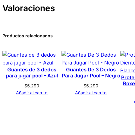
Valoraciones
Atributos
Valor
Peso
Dimensiones
0 valoraciones en Pack 
Productos relacionados
Marca
No hay valoraciones aún. Solo los usuarios registrado
Color
Guantes de 3 dedos
Guantes De 3 Dedos
para jugar pool – Azul
Para Jugar Pool – Negro
Prote
Boxe
$
5.290
$
5.290
Añadir al carrito
Añadir al carrito