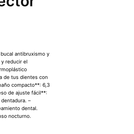
ector
 bucal antibruxismo y
y reducir el
ermoplástico
a de tus dientes con
amaño compacto**: 6,3
so de ajuste fácil**:
 dentadura. –
eamiento dental.
nso nocturno.