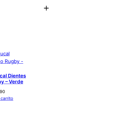
uxismo
aloración.
Acceder
cal Dientes
y – Verde
290
 carrito