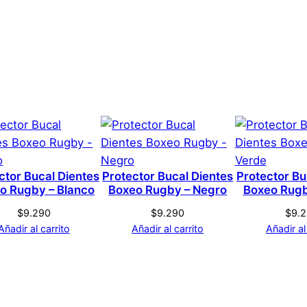
0,1 kg
3 × 5 × 3 cm
por 2 Protector Bucal Br
Genérica
s que hayan comprado este producto pueden hacer una v
Transparente
ctor Bucal Dientes
Protector Bucal Dientes
Protector Bu
o Rugby – Blanco
Boxeo Rugby – Negro
Boxeo Rugb
$
9.290
$
9.290
$
9.
Añadir al carrito
Añadir al carrito
Añadir al