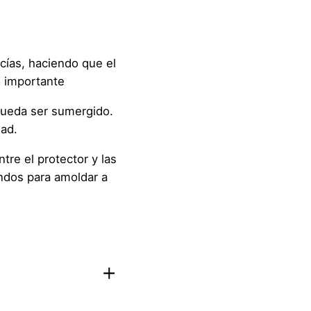
ncías, haciendo que el
o importante
 pueda ser sumergido.
dad.
tre el protector y las
undos para amoldar a