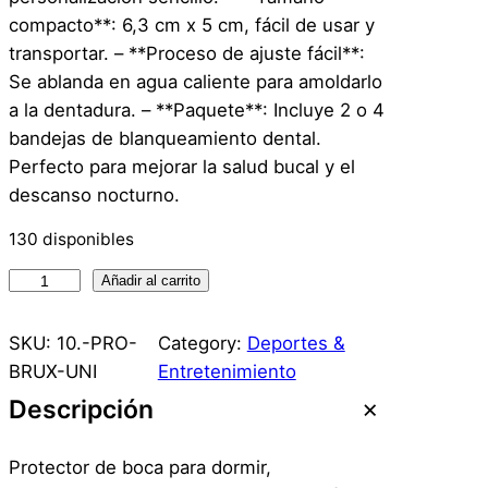
compacto**: 6,3 cm x 5 cm, fácil de usar y
transportar. – **Proceso de ajuste fácil**:
Se ablanda en agua caliente para amoldarlo
a la dentadura. – **Paquete**: Incluye 2 o 4
bandejas de blanqueamiento dental.
Perfecto para mejorar la salud bucal y el
descanso nocturno.
130 disponibles
U
Añadir al carrito
n
.
SKU:
10.-PRO-
Category:
Deportes &
P
BRUX-UNI
Entretenimiento
r
Descripción
o
t
Protector de boca para dormir,
e