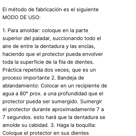
c
El método de fabricación es el siguiente
a
MODO DE USO:
n
t
1. Para amoldar: coloque en la parte
i
superior del paladar, succionando todo el
d
aire de entre la dentadura y las encías,
a
haciendo que el protector pueda envolver
d
toda la superficie de la fila de dientes.
Práctica repetida dos veces, que es un
proceso importante 2. Bandeja de
ablandamiento: Colocar en un recipiente de
agua a 80° prox. a una profundidad que el
protector pueda ser sumergido. Sumergir
el protector durante aproximadamente 7 a
7 segundos. esto hará que la dentadura se
amolde su cabidad. 3. Haga la boquilla:
Coloque el protector en sus dientes