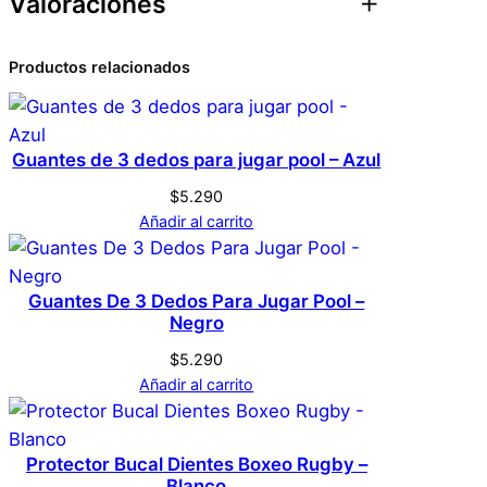
Valoraciones
Atributos
Valor
Peso
0,1 kg
0 valoraciones en Un.
Productos relacionados
Dimensiones
3 × 5 × 3 cm
Protector Bucal
Genérica
Marca
Bruxismo
Guantes de 3 dedos para jugar pool – Azul
$
5.290
No hay valoraciones aún. Solo los usuarios
Transparente
Color
Añadir al carrito
registrados que hayan comprado este
producto pueden hacer una valoración.
Acceder
607178911017
UPC
Guantes De 3 Dedos Para Jugar Pool –
Negro
$
5.290
Añadir al carrito
Protector Bucal Dientes Boxeo Rugby –
Blanco