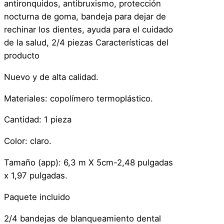
antironquidos, antibruxismo, protección
c
nocturna de goma, bandeja para dejar de
t
rechinar los dientes, ayuda para el cuidado
o
de la salud, 2/4 piezas Características del
r
producto
B
u
Nuevo y de alta calidad.
c
Materiales: copolímero termoplástico.
a
l
Cantidad: 1 pieza
B
r
Color: claro.
u
Tamaño (app): 6,3 m X 5cm-2,48 pulgadas
x
x 1,97 pulgadas.
i
s
Paquete incluido
m
o
2/4 bandejas de blanqueamiento dental