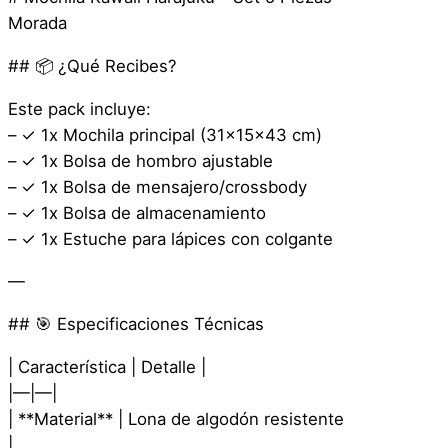
D
Morada
e
C
## 📦 ¿Qué Recibes?
o
Este pack incluye:
l
– ✓ 1x Mochila principal (31x15x43 cm)
e
– ✓ 1x Bolsa de hombro ajustable
g
– ✓ 1x Bolsa de mensajero/crossbody
i
– ✓ 1x Bolsa de almacenamiento
o
– ✓ 1x Estuche para lápices con colgante
K
a
—
w
a
## 🎯 Especificaciones Técnicas
i
| Característica | Detalle |
i
|—|—|
H
| **Material** | Lona de algodón resistente
a
|