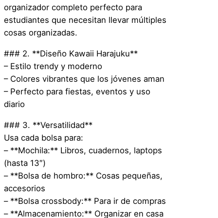
organizador completo perfecto para
a
estudiantes que necesitan llevar múltiples
d
cosas organizadas.
a
c
### 2. **Diseño Kawaii Harajuku**
a
– Estilo trendy y moderno
n
– Colores vibrantes que los jóvenes aman
t
– Perfecto para fiestas, eventos y uso
i
diario
d
### 3. **Versatilidad**
a
Usa cada bolsa para:
d
– **Mochila:** Libros, cuadernos, laptops
(hasta 13″)
– **Bolsa de hombro:** Cosas pequeñas,
accesorios
– **Bolsa crossbody:** Para ir de compras
– **Almacenamiento:** Organizar en casa