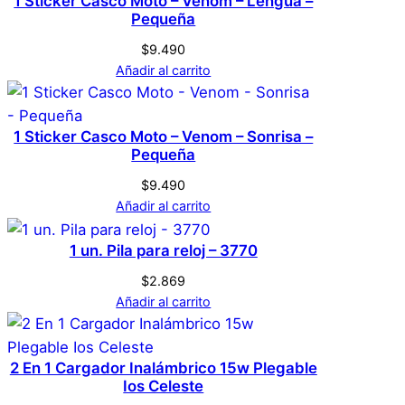
1 Sticker Casco Moto – Venom – Lengua –
L
Tamaño
Acceder
Pequeña
$
9.490
Añadir al carrito
1 Sticker Casco Moto – Venom – Sonrisa –
Pequeña
$
9.490
Añadir al carrito
1 un. Pila para reloj – 3770
$
2.869
Añadir al carrito
2 En 1 Cargador Inalámbrico 15w Plegable
Ios Celeste