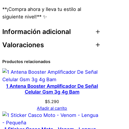
**¡Compra ahora y lleva tu estilo al
siguiente nivel!** ✨
Información adicional
Valoraciones
Atributos
Valor
Peso
1 kg
0 valoraciones en
Productos relacionados
31 × 13 × 43
Dimensiones
cm
Mochila De Colegio
Kawaii Harajuku – 5
1 Antena Booster Amplificador De Señal
Genérica
Marca
Celular Gsm 3g 4g Bam
Piezas – Morada
$
5.290
Añadir al carrito
Morado
Color
No hay valoraciones aún. Solo los usuarios
registrados que hayan comprado este
producto pueden hacer una valoración.