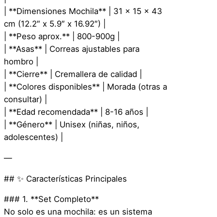
r
| **Dimensiones Mochila** | 31 x 15 x 43
a
cm (12.2″ x 5.9″ x 16.92″) |
j
| **Peso aprox.** | 800-900g |
u
| **Asas** | Correas ajustables para
k
hombro |
u
| **Cierre** | Cremallera de calidad |
–
| **Colores disponibles** | Morada (otras a
5
consultar) |
P
| **Edad recomendada** | 8-16 años |
i
| **Género** | Unisex (niñas, niños,
e
adolescentes) |
z
a
—
s
–
## ✨ Características Principales
M
### 1. **Set Completo**
o
No solo es una mochila: es un sistema
r