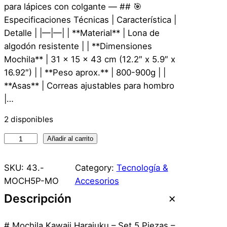
para lápices con colgante — ## 🎯
Especificaciones Técnicas | Característica |
Detalle | |—|—| | **Material** | Lona de
algodón resistente | | **Dimensiones
Mochila** | 31 x 15 x 43 cm (12.2″ x 5.9″ x
16.92″) | | **Peso aprox.** | 800-900g | |
**Asas** | Correas ajustables para hombro
|…
2 disponibles
M
Añadir al carrito
o
c
SKU:
43.-
Category:
Tecnología &
h
MOCH5P-MO
Accesorios
i
Descripción
l
a
# Mochila Kawaii Harajuku – Set 5 Piezas –