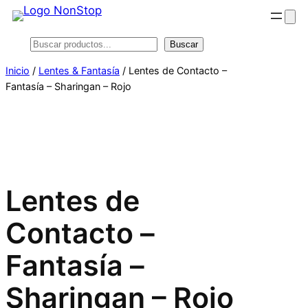
Saltar
al
Buscar
Buscar
contenido
Inicio
/
Lentes & Fantasía
/ Lentes de Contacto –
Fantasía – Sharingan – Rojo
Lentes de
Contacto –
Fantasía –
Sharingan – Rojo