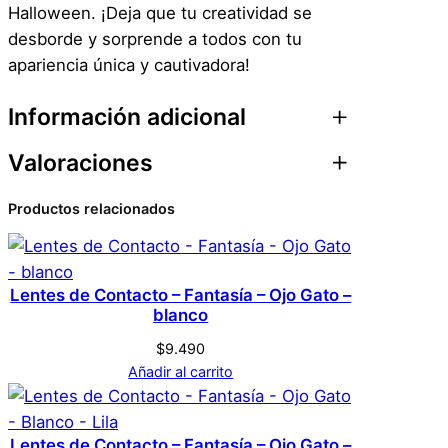
Halloween. ¡Deja que tu creatividad se
desborde y sorprende a todos con tu
apariencia única y cautivadora!
Información adicional
Valoraciones
Atributos
Valor
Peso
0,1 kg
Productos relacionados
0 valoraciones en
Dimensiones
1 × 10 × 5 cm
Lentes de Contacto –
Genérica
Marca
Fantasía – Sharingan –
Lentes de Contacto – Fantasía – Ojo Gato –
blanco
Rojo
$
9.490
Rojo
Color
Añadir al carrito
No hay valoraciones aún. Solo los usuarios
registrados que hayan comprado este
S
Tamaño
Lentes de Contacto – Fantasía – Ojo Gato –
producto pueden hacer una valoración.