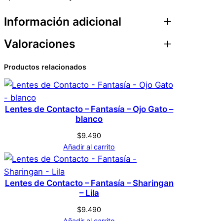
t
a
Información adicional
s
í
Valoraciones
Atributos
Valor
Peso
0,1 kg
a
–
Productos relacionados
0 valoraciones en
Dimensiones
1 × 10 × 5 cm
O
Lentes de Contacto –
j
Genérica
Marca
o
Fantasía – Ojo Gato –
Lentes de Contacto – Fantasía – Ojo Gato –
G
blanco
Blanco – Lila
a
$
9.490
Blanco
Color
t
Añadir al carrito
o
No hay valoraciones aún. Solo los usuarios
–
registrados que hayan comprado este
S
Tamaño
B
Lentes de Contacto – Fantasía – Sharingan
producto pueden hacer una valoración.
– Lila
l
Acceder
a
$
9.490
Añadir al carrito