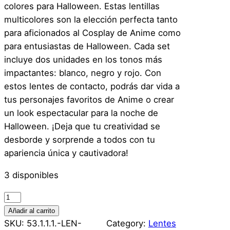
colores para Halloween. Estas lentillas
multicolores son la elección perfecta tanto
para aficionados al Cosplay de Anime como
para entusiastas de Halloween. Cada set
incluye dos unidades en los tonos más
impactantes: blanco, negro y rojo. Con
estos lentes de contacto, podrás dar vida a
tus personajes favoritos de Anime o crear
un look espectacular para la noche de
Halloween. ¡Deja que tu creatividad se
desborde y sorprende a todos con tu
apariencia única y cautivadora!
3 disponibles
L
e
Añadir al carrito
n
SKU:
53.1.1.1.-LEN-
Category:
Lentes