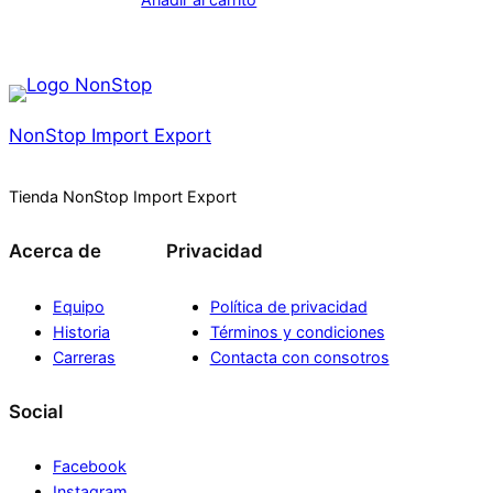
n
c
o
–
L
NonStop Import Export
i
l
Tienda NonStop Import Export
a
c
Acerca de
Privacidad
a
n
Equipo
Política de privacidad
t
Historia
Términos y condiciones
i
Carreras
Contacta con consotros
d
a
Social
d
Facebook
Instagram