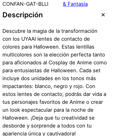
t
CONFAN-GAT-BLLI
& Fantasía
e
Descripción
s
d
Descubre la magia de la transformación
e
con los UYAAI lentes de contacto de
C
colores para Halloween. Estas lentillas
o
multicolores son la elección perfecta tanto
n
para aficionados al Cosplay de Anime como
t
para entusiastas de Halloween. Cada set
a
incluye dos unidades en los tonos más
c
impactantes: blanco, negro y rojo. Con
t
estos lentes de contacto, podrás dar vida a
o
tus personajes favoritos de Anime o crear
–
un look espectacular para la noche de
F
Halloween. ¡Deja que tu creatividad se
a
desborde y sorprende a todos con tu
n
apariencia única y cautivadora!