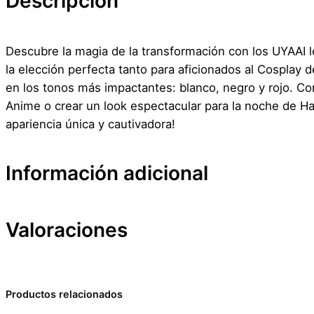
Descripción
Descubre la magia de la transformación con los UYAAI l
la elección perfecta tanto para aficionados al Cosplay
en los tonos más impactantes: blanco, negro y rojo. Con
Anime o crear un look espectacular para la noche de Ha
apariencia única y cautivadora!
Información adicional
Valoraciones
Atributos
Valor
Peso
Dimensiones
0 valoraciones en Lentes
Productos relacionados
Marca