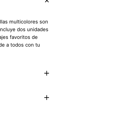
llas multicolores son
 incluye dos unidades
jes favoritos de
de a todos con tu
 Miel –