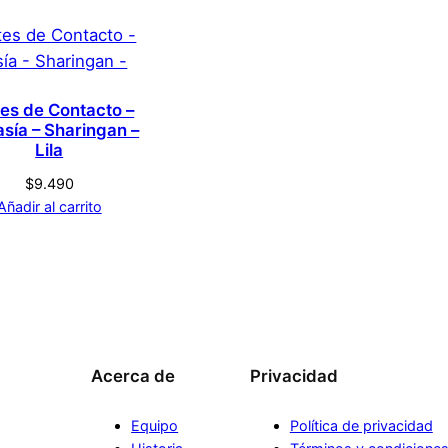
Cafe
s que hayan comprado este producto pueden hacer una v
es de Contacto –
asía – Sharingan –
S
Lila
$
9.490
Añadir al carrito
Acerca de
Privacidad
Equipo
Política de privacidad