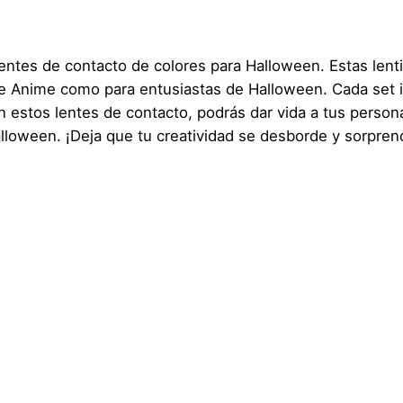
entes de contacto de colores para Halloween. Estas lenti
 de Anime como para entusiastas de Halloween. Cada set
 estos lentes de contacto, podrás dar vida a tus persona
lloween. ¡Deja que tu creatividad se desborde y sorpren
0,1 kg
1 × 10 × 5 cm
 de Contacto – Colores –
Genérica