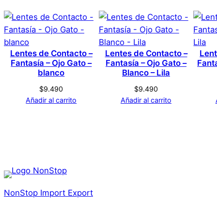
Honey
Color
No hay valoraciones aún. Solo los usuarios registrado
Lentes de Contacto –
Lentes de Contacto –
Lent
Fantasía – Ojo Gato –
Fantasía – Ojo Gato –
Fant
Tamaño
blanco
Blanco – Lila
$
9.490
$
9.490
Añadir al carrito
Añadir al carrito
NonStop Import Export