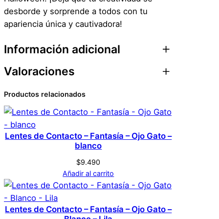
desborde y sorprende a todos con tu
apariencia única y cautivadora!
Información adicional
Valoraciones
Atributos
Valor
Peso
0,1 kg
Productos relacionados
0 valoraciones en
Dimensiones
1 × 10 × 5 cm
Lentes de Contacto –
Genérica
Marca
Colores – Gris –
Lentes de Contacto – Fantasía – Ojo Gato –
blanco
Sterling Gray
$
9.490
Gris
Color
Añadir al carrito
No hay valoraciones aún. Solo los usuarios
registrados que hayan comprado este
S
Tamaño
Lentes de Contacto – Fantasía – Ojo Gato –
producto pueden hacer una valoración.