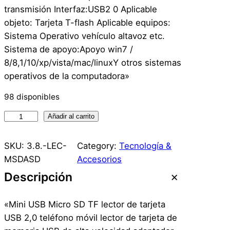
transmisión Interfaz:USB2 0 Aplicable
objeto: Tarjeta T-flash Aplicable equipos:
Sistema Operativo vehículo altavoz etc.
Sistema de apoyo:Apoyo win7 /
8/8,1/10/xp/vista/mac/linuxY otros sistemas
operativos de la computadora»
98 disponibles
L
Añadir al carrito
e
c
SKU:
3.8.-LEC-
Category:
Tecnología &
t
MSDASD
Accesorios
o
Descripción
r
T
«Mini USB Micro SD TF lector de tarjeta
a
USB 2,0 teléfono móvil lector de tarjeta de
r