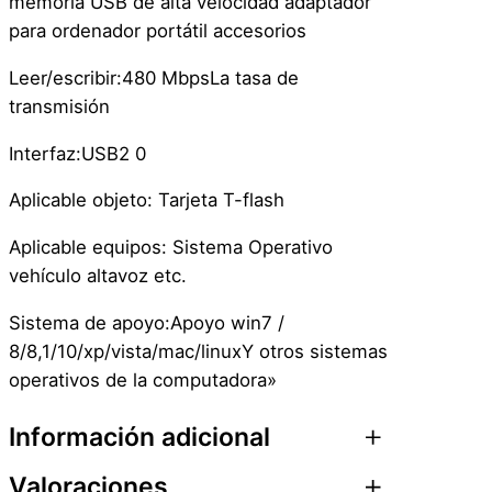
memoria USB de alta velocidad adaptador
j
para ordenador portátil accesorios
e
t
Leer/escribir:480 MbpsLa tasa de
a
transmisión
L
Interfaz:USB2 0
l
a
Aplicable objeto: Tarjeta T-flash
v
e
Aplicable equipos: Sistema Operativo
r
vehículo altavoz etc.
o
Sistema de apoyo:Apoyo win7 /
–
8/8,1/10/xp/vista/mac/linuxY otros sistemas
M
operativos de la computadora»
i
c
Información adicional
r
o
Valoraciones