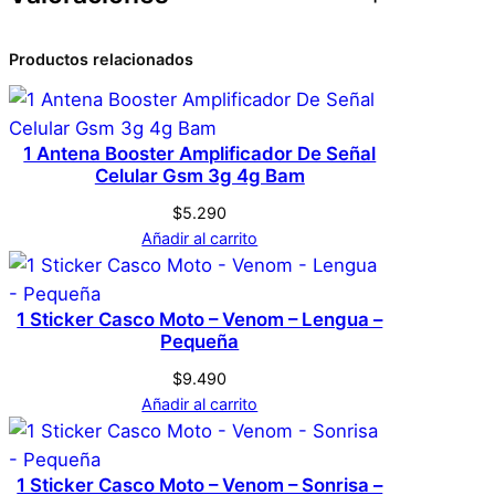
S
Atributos
Valor
Peso
0,1 kg
d
0 valoraciones en
Productos relacionados
Dimensiones
1 × 1 × 1 cm
A
S
Lector Tarjeta Llavero
d
Genérica
Marca
– Micro Sd A Sd
c
1 Antena Booster Amplificador De Señal
Celular Gsm 3g 4g Bam
a
n
No hay valoraciones aún. Solo los usuarios
Negro
Color
$
5.290
t
registrados que hayan comprado este
Añadir al carrito
i
producto pueden hacer una valoración.
d
Acceder
1 Sticker Casco Moto – Venom – Lengua –
a
Pequeña
d
$
9.490
Añadir al carrito
1 Sticker Casco Moto – Venom – Sonrisa –