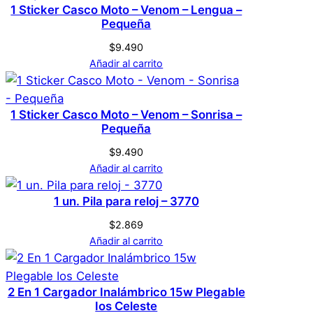
M
Tamaño
P
1 Sticker Casco Moto – Venom – Lengua –
producto pueden hacer una valoración.
o
Pequeña
Acceder
m
$
9.490
p
Añadir al carrito
o
n
c
1 Sticker Casco Moto – Venom – Sonrisa –
Pequeña
a
n
$
9.490
t
Añadir al carrito
i
1 un. Pila para reloj – 3770
d
a
$
2.869
d
Añadir al carrito
2 En 1 Cargador Inalámbrico 15w Plegable
Ios Celeste