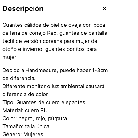
t
Descripción
e
s
Guantes cálidos de piel de oveja con boca
D
de lana de conejo Rex, guantes de pantalla
e
táctil de versión coreana para mujer de
P
otoño e invierno, guantes bonitos para
i
mujer
e
l
Debido a Handmesure, puede haber 1-3cm
S
de diferencia.
i
Diferente monitor o luz ambiental causará
n
diferencia de color
t
Tipo: Guantes de cuero elegantes
e
Material: cuero PU
t
Color: negro, rojo, púrpura
i
Tamaño: talla única
c
Género: Mujeres