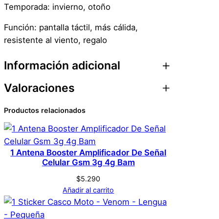
a
Temporada: invierno, otoño
C
Función: pantalla táctil, más cálida,
o
resistente al viento, regalo
n
T
Información adicional
á
c
Valoraciones
t
Atributos
Valor
Peso
0,1 kg
i
Productos relacionados
0 valoraciones en
Dimensiones
1 × 1 × 1 cm
l
–
Guantes De Piel
N
Genérica
Marca
Sintetica Con Táctil –
1 Antena Booster Amplificador De Señal
e
Celular Gsm 3g 4g Bam
Negro – Pompon
g
$
5.290
r
Negro
Color
Añadir al carrito
o
No hay valoraciones aún. Solo los usuarios
–
registrados que hayan comprado este