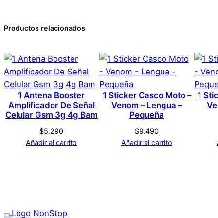
Dimensiones
0 valoraciones en Fm -m
Productos relacionados
Marca
Zumba – Baile – Tours
Color
No hay valoraciones aún. Solo los usuarios registrado
1 Antena Booster
1 Sticker Casco Moto –
1 Sti
Amplificador De Señal
Venom – Lengua –
Ve
Celular Gsm 3g 4g Bam
Pequeña
$
5.290
$
9.490
Añadir al carrito
Añadir al carrito