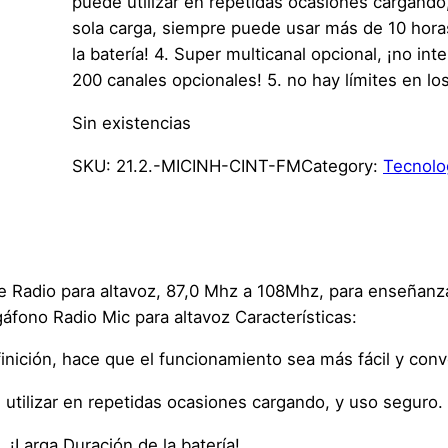
puede utilizar en repetidas ocasiones cargando
sola carga, siempre puede usar más de 10 hora
la batería! 4. Super multicanal opcional, ¡no inte
200 canales opcionales! 5. no hay límites en lo
Sin existencias
SKU:
21.2.-MICINH-CINT-FM
Category:
Tecnolo
 Radio para altavoz, 87,0 Mhz a 108Mhz, para enseñanza
fono Radio Mic para altavoz Características:
efinición, hace que el funcionamiento sea más fácil y con
 utilizar en repetidas ocasiones cargando, y uso seguro.
¡Larga Duración de la batería!