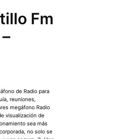
tillo Fm
 –
gáfono de Radio para
uía, reuniones,
lares megáfono Radio
de visualización de
ncionamiento sea más
ncorporada, no solo se