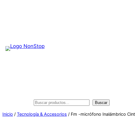
Saltar
al
contenido
Buscar
Buscar
Inicio
/
Tecnología & Accesorios
/ Fm -micrófono Inalámbrico Cinti