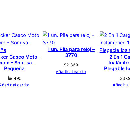
1 × 1 × 1 cm
icrófono Inalámbrico Cint
Genérica
Negro
1 un. Pila para reloj –
s que hayan comprado este producto pueden hacer una v
3770
cker Casco Moto –
2 En 1 C
nom – Sonrisa –
Inalámbr
$
2.869
Pequeña
Plegable I
Añadir al carrito
$
9.490
$
37.
Añadir al carrito
Añadir al