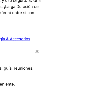
, y uso seguro. 3. Una
s, ¡Larga Duración de
rferirá entre sí con
s…
gía & Accesorios
, guía, reuniones,
veniente.