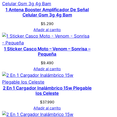
Cigarrera Con
Genérica
Marca
Encendedor Incluido
1 Antena Booster Amplificador De Señal
Celular Gsm 3g 4g Bam
On Side – Plateada
$
5.290
Plateado
Color
Añadir al carrito
No hay valoraciones aún. Solo los usuarios
registrados que hayan comprado este
1 Sticker Casco Moto – Venom – Sonrisa –
producto pueden hacer una valoración.
Pequeña
Acceder
$
9.490
Añadir al carrito
2 En 1 Cargador Inalámbrico 15w Plegable
Ios Celeste
$
37.990
Añadir al carrito