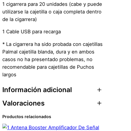
1 cigarrera para 20 unidades (cabe y puede
utilizarse la cajetilla o caja completa dentro
de la cigarrera)
1 Cable USB para recarga
* La cigarrera ha sido probada con cajetillas
Palmal cajetilla blanda, dura y en ambos
casos no ha presentado problemas, no
recomendable para cajetillas de Puchos
largos
Información adicional
Valoraciones
Atributos
Valor
Peso
0,1 kg
Productos relacionados
0 valoraciones en
Dimensiones
1 × 1 × 1 cm