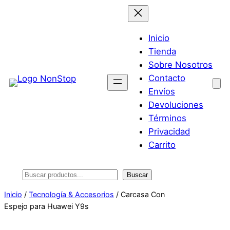
Saltar
al
contenido
Inicio
Tienda
Sobre Nosotros
Contacto
Envíos
Devoluciones
Términos
Privacidad
Carrito
Buscar
Buscar
Inicio
/
Tecnología & Accesorios
/ Carcasa Con
Espejo para Huawei Y9s