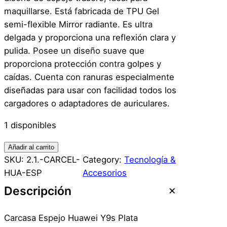
maquillarse. Está fabricada de TPU Gel
semi-flexible Mirror radiante. Es ultra
delgada y proporciona una reflexión clara y
pulida. Posee un diseño suave que
proporciona protección contra golpes y
caídas. Cuenta con ranuras especialmente
diseñadas para usar con facilidad todos los
cargadores o adaptadores de auriculares.
1 disponibles
C
Añadir al carrito
a
SKU:
2.1.-CARCEL-
Category:
Tecnología &
r
HUA-ESP
Accesorios
c
Descripción
a
s
Carcasa Espejo Huawei Y9s Plata
a