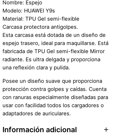
Nombre: Espejo
C
Modelo: HUAWEI Y9s
o
Material: TPU Gel semi-flexible
n
Carcasa protectora antigolpes.
E
Esta carcasa está dotada de un diseño de
s
espejo trasero, ideal para maquillarse. Está
p
fabricada de TPU Gel semi-flexible Mirror
e
radiante. Es ultra delgada y proporciona
j
una reflexión clara y pulida.
o
p
Posee un diseño suave que proporciona
a
protección contra golpes y caídas. Cuenta
r
con ranuras especialmente diseñadas para
a
usar con facilidad todos los cargadores o
H
adaptadores de auriculares.
u
Información adicional
a
w