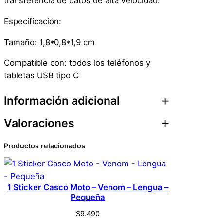
transferencia de datos de alta velocidad.
Especificación:
Tamaño: 1,8*0,8*1,9 cm
Compatible con: todos los teléfonos y
tabletas USB tipo C
Información adicional
Valoraciones
Atributos
Valor
Peso
0,1 kg
Productos relacionados
0 valoraciones en
Dimensiones
1 × 1 × 1 cm
Adaptador Usb 3.0 A
Genérica
Marca
Tipo C Para Celulares
1 Sticker Casco Moto – Venom – Lengua –
Pequeña
Y Notebooks
$
9.490