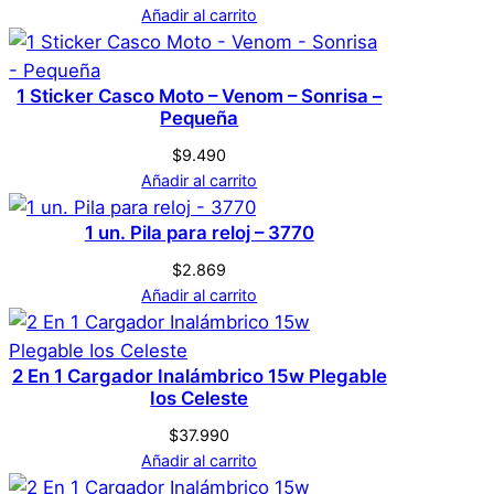
Blanco
Color
Añadir al carrito
No hay valoraciones aún. Solo los usuarios
registrados que hayan comprado este
S
Tamaño
1 Sticker Casco Moto – Venom – Sonrisa –
producto pueden hacer una valoración.
Pequeña
Acceder
$
9.490
Añadir al carrito
1 un. Pila para reloj – 3770
$
2.869
Añadir al carrito
2 En 1 Cargador Inalámbrico 15w Plegable
Ios Celeste
$
37.990
Añadir al carrito