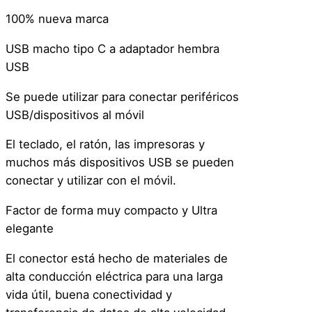
o
100% nueva marca
t
e
USB macho tipo C a adaptador hembra
b
USB
o
o
Se puede utilizar para conectar periféricos
k
USB/dispositivos al móvil
s
El teclado, el ratón, las impresoras y
c
muchos más dispositivos USB se pueden
a
conectar y utilizar con el móvil.
n
t
Factor de forma muy compacto y Ultra
i
elegante
d
a
El conector está hecho de materiales de
d
alta conducción eléctrica para una larga
vida útil, buena conectividad y