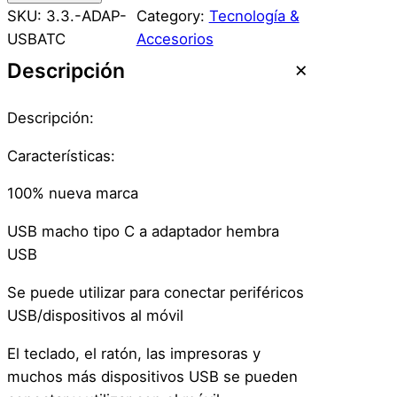
a
SKU:
3.3.-ADAP-
Category:
Tecnología &
p
USBATC
Accesorios
t
Descripción
a
d
Descripción:
o
r
Características:
U
100% nueva marca
s
b
USB macho tipo C a adaptador hembra
3
USB
.
0
Se puede utilizar para conectar periféricos
A
USB/dispositivos al móvil
T
El teclado, el ratón, las impresoras y
i
muchos más dispositivos USB se pueden
p