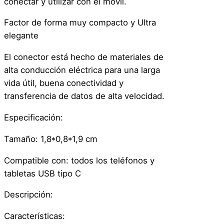
conectar y utilizar con el móvil.
o
C
Factor de forma muy compacto y Ultra
P
elegante
a
El conector está hecho de materiales de
r
alta conducción eléctrica para una larga
a
vida útil, buena conectividad y
C
transferencia de datos de alta velocidad.
e
l
Especificación:
u
l
Tamaño: 1,8*0,8*1,9 cm
a
Compatible con: todos los teléfonos y
r
tabletas USB tipo C
e
s
Descripción:
Y
N
Características: