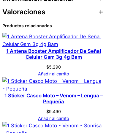
Valoraciones
Atributos
Valor
Peso
0,1 kg
Productos relacionados
0 valoraciones en 5
Dimensiones
1 × 1 × 1 cm
Antena Booster
Genérica
Marca
Amplificador De Señal
1 Antena Booster Amplificador De Señal
Celular Gsm 3g 4g Bam
Celular Gsm 3g 4g
$
5.290
Negro
Color
Bam
Añadir al carrito
No hay valoraciones aún. Solo los usuarios
1 Sticker Casco Moto – Venom – Lengua –
registrados que hayan comprado este
Pequeña
producto pueden hacer una valoración.
$
9.490
Acceder
Añadir al carrito