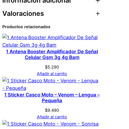
Información adicional
L
i
Valoraciones
t
Atributos
Valor
Peso
0,1 kg
i
Productos relacionados
0 valoraciones en 1
o
Dimensiones
1 × 1 × 1 cm
c
Un. Pila Recargable –
a
Genérica
Marca
18650 – Litio
1 Antena Booster Amplificador De Señal
n
Celular Gsm 3g 4g Bam
t
$
5.290
i
No hay valoraciones aún. Solo los usuarios
Añadir al carrito
d
registrados que hayan comprado este
a
producto pueden hacer una valoración.
d
Acceder
1 Sticker Casco Moto – Venom – Lengua –
Pequeña
$
9.490
Añadir al carrito