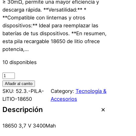
≥ 30mΩ, permite una mayor eficiencia y
descarga rápida. **Versatilidad:** *
**Compatible con linternas y otros
dispositivos:** Ideal para reemplazar las
baterías de tus dispositivos. **En resumen,
esta pila recargable 18650 de litio ofrece
potencia,…
10 disponibles
1
U
Añadir al carrito
n
SKU:
52.3.-PILA-
Category:
Tecnología &
.
LITIO-18650
Accesorios
P
Descripción
i
l
18650 3,7 V 3400Mah
a