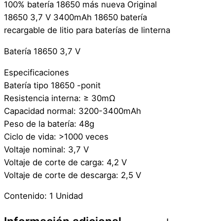
R
100% batería 18650 más nueva Original
e
18650 3,7 V 3400mAh 18650 batería
c
recargable de litio para baterías de linterna
a
Batería 18650 3,7 V
r
g
Especificaciones
a
Batería tipo 18650 -ponit
b
Resistencia interna: ≥ 30mΩ
l
Capacidad normal: 3200-3400mAh
e
Peso de la batería: 48g
–
Ciclo de vida: >1000 veces
1
Voltaje nominal: 3,7 V
8
Voltaje de corte de carga: 4,2 V
6
Voltaje de corte de descarga: 2,5 V
5
0
Contenido: 1 Unidad
–