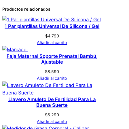
Atributos
Valor
Peso
0,1 kg
Productos relacionados
0 valoraciones en
Dimensiones
1 × 1 × 1 cm
Saquito De Dormir
1 Par plantillas Universal De Silicona / Gel
Genérica
Marca
Para Bebé Recién
$
4.790
Añadir al carrito
Nacido – Café – 3 A 6m
Cafe
Color
Faja Maternal Soporte Prenatal Bambú,
Ajustable
No hay valoraciones aún. Solo los usuarios
registrados que hayan comprado este
$
8.590
producto pueden hacer una valoración.
Añadir al carrito
Acceder
Llavero Amuleto De Fertilidad Para La
Buena Suerte
$
5.290
Añadir al carrito