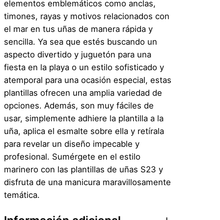
elementos emblemáticos como anclas,
s
timones, rayas y motivos relacionados con
M
el mar en tus uñas de manera rápida y
a
sencilla. Ya sea que estés buscando un
r
aspecto divertido y juguetón para una
i
fiesta en la playa o un estilo sofisticado y
n
atemporal para una ocasión especial, estas
e
plantillas ofrecen una amplia variedad de
r
opciones. Además, son muy fáciles de
o
usar, simplemente adhiere la plantilla a la
–
uña, aplica el esmalte sobre ella y retírala
S
para revelar un diseño impecable y
2
profesional. Sumérgete en el estilo
3
marinero con las plantillas de uñas S23 y
c
disfruta de una manicura maravillosamente
a
temática.
n
t