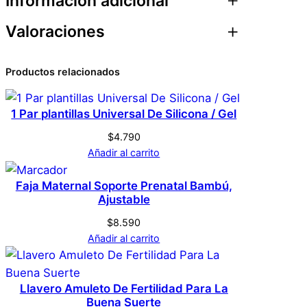
Información adicional
i
d
Valoraciones
Atributos
Valor
Peso
0,1 kg
a
d
0 valoraciones en
Productos relacionados
Dimensiones
1 × 1 × 1 cm
Plantillas Uñas
1 Par plantillas Universal De Silicona / Gel
Genérica
Marca
Marinero – S23
$
4.790
Añadir al carrito
No hay valoraciones aún. Solo los usuarios
Negro
Color
registrados que hayan comprado este
Faja Maternal Soporte Prenatal Bambú,
Ajustable
producto pueden hacer una valoración.
Acceder
603047364748
UPC
$
8.590
Añadir al carrito
Llavero Amuleto De Fertilidad Para La
Buena Suerte