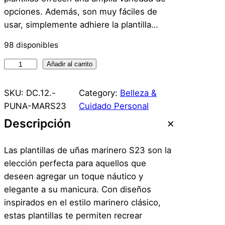
opciones. Además, son muy fáciles de
usar, simplemente adhiere la plantilla…
98 disponibles
P
Añadir al carrito
l
a
SKU:
DC.12.-
Category:
Belleza &
n
PUNA-MARS23
Cuidado Personal
t
Descripción
i
l
Las plantillas de uñas marinero S23 son la
l
elección perfecta para aquellos que
a
deseen agregar un toque náutico y
s
elegante a su manicura. Con diseños
U
inspirados en el estilo marinero clásico,
ñ
estas plantillas te permiten recrear
a