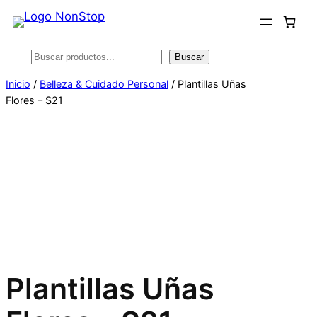
Saltar
al
contenido
Buscar
Buscar
Inicio
/
Belleza & Cuidado Personal
/ Plantillas Uñas
Flores – S21
Plantillas Uñas