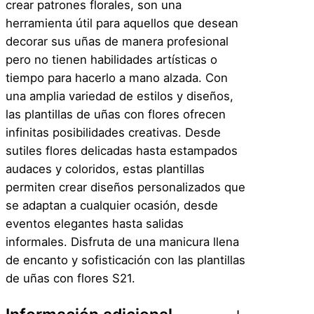
crear patrones florales, son una
a
herramienta útil para aquellos que desean
s
decorar sus uñas de manera profesional
F
pero no tienen habilidades artísticas o
l
tiempo para hacerlo a mano alzada. Con
o
una amplia variedad de estilos y diseños,
r
las plantillas de uñas con flores ofrecen
e
infinitas posibilidades creativas. Desde
s
sutiles flores delicadas hasta estampados
–
audaces y coloridos, estas plantillas
S
permiten crear diseños personalizados que
2
se adaptan a cualquier ocasión, desde
1
eventos elegantes hasta salidas
c
informales. Disfruta de una manicura llena
a
de encanto y sofisticación con las plantillas
n
de uñas con flores S21.
t
i