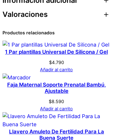
Información adicional
d
a
Valoraciones
Atributos
Valor
Peso
0,1 kg
d
0 valoraciones en
Productos relacionados
Dimensiones
1 × 1 × 1 cm
Plantillas Uñas Flores –
1 Par plantillas Universal De Silicona / Gel
Genérica
Marca
S21
$
4.790
Añadir al carrito
No hay valoraciones aún. Solo los usuarios
Negro
Color
registrados que hayan comprado este
Faja Maternal Soporte Prenatal Bambú,
Ajustable
producto pueden hacer una valoración.
Acceder
695641777710
UPC
$
8.590
Añadir al carrito
Llavero Amuleto De Fertilidad Para La
Buena Suerte