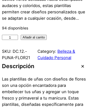
audaces y coloridos, estas plantillas
permiten crear diseños personalizados que
se adaptan a cualquier ocasión, desde…
94 disponibles
P
Añadir al carrito
l
a
SKU:
DC.12.-
Category:
Belleza &
n
PUNA-FLOR21
Cuidado Personal
t
Descripción
i
l
Las plantillas de uñas con diseños de flores
l
son una opción encantadora para
a
embellecer tus uñas y agregar un toque
s
fresco y primaveral a tu manicura. Estas
U
plantillas, diseñadas específicamente para
ñ