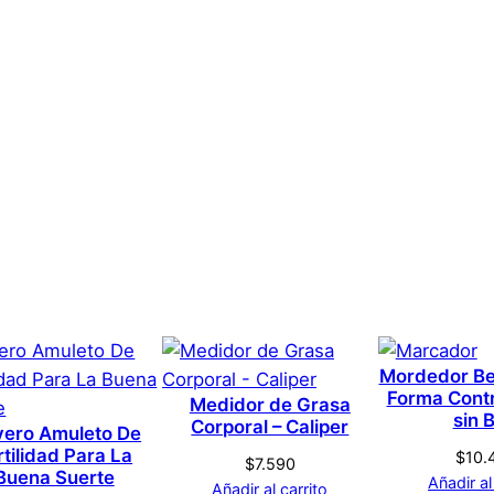
0,1 kg
1 × 1 × 1 cm
te Estimulador Para Pare
Genérica
s que hayan comprado este producto pueden hacer una v
Mordedor Be
Rosa
Forma Cont
Medidor de Grasa
sin 
Corporal – Caliper
vero Amuleto De
rtilidad Para La
$
10.
$
7.590
Buena Suerte
Añadir al
Añadir al carrito