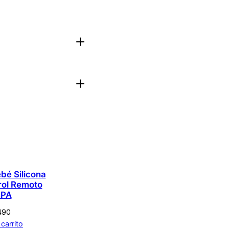
jas
aloración.
Acceder
bé Silicona
rol Remoto
BPA
490
 carrito