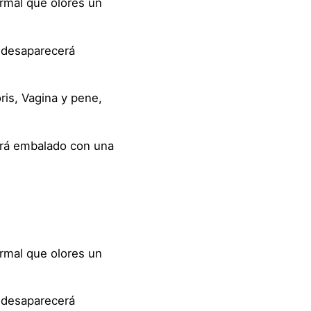
rmal que olores un
r desaparecerá
ris, Vagina y pene,
será embalado con una
rmal que olores un
r desaparecerá