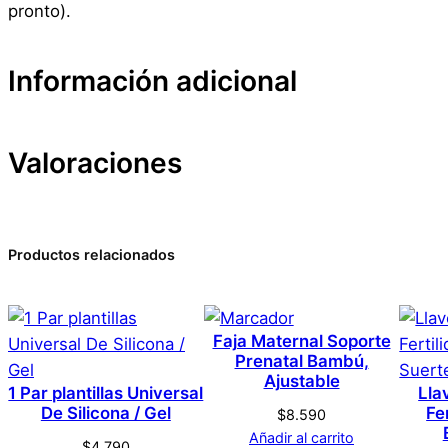
pronto).
Información adicional
Valoraciones
Atributos
Valor
Peso
Dimensiones
0 valoraciones en Jugue
Productos relacionados
Marca
No hay valoraciones aún. Solo los usuarios registrado
Faja Maternal Soporte
Color
Prenatal Bambú,
Ajustable
1 Par plantillas Universal
Lla
De Silicona / Gel
Fe
$
8.590
Añadir al carrito
$
4.790