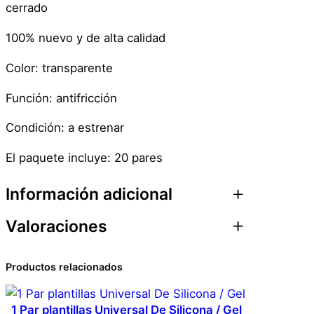
cerrado
100% nuevo y de alta calidad
Color: transparente
Función: antifricción
Condición: a estrenar
El paquete incluye: 20 pares
Información adicional
Valoraciones
Atributos
Valor
Peso
0,1 kg
0 valoraciones en 20
Productos relacionados
Dimensiones
1 × 1 × 1 cm
Un. Pares De Protector
1 Par plantillas Universal De Silicona / Gel
Genérica
Marca