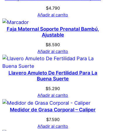
De Talón Zapato /
$
4.790
Tacos
Añadir al carrito
Negro
Color
Faja Maternal Soporte Prenatal Bambú,
No hay valoraciones aún. Solo los usuarios
Ajustable
registrados que hayan comprado este
L
Tamaño
$
8.590
producto pueden hacer una valoración.
Añadir al carrito
Acceder
Llavero Amuleto De Fertilidad Para La
Buena Suerte
$
5.290
Añadir al carrito
Medidor de Grasa Corporal – Caliper
$
7.590
Añadir al carrito