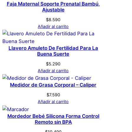
registrados que hayan comprado este
Faja Maternal Soporte Prenatal Bambú,
Ajustable
producto pueden hacer una valoración.
Acceder
L
Tamaño
$
8.590
Añadir al carrito
Llavero Amuleto De Fertilidad Para La
Buena Suerte
$
5.290
Añadir al carrito
Medidor de Grasa Corporal – Caliper
$
7.590
Añadir al carrito
Mordedor Bebé Silicona Forma Control
Remoto sin BPA
$
10.490