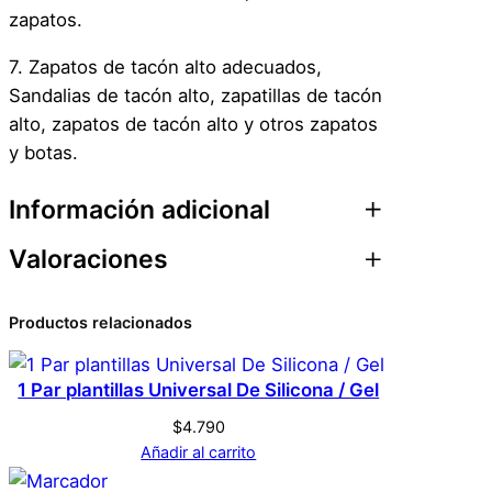
zapatos.
7. Zapatos de tacón alto adecuados,
Sandalias de tacón alto, zapatillas de tacón
alto, zapatos de tacón alto y otros zapatos
y botas.
Información adicional
Valoraciones
Atributos
Valor
Peso
0,1 kg
0 valoraciones en 20
Productos relacionados
Dimensiones
1 × 1 × 1 cm
par. Plantilla Universal
1 Par plantillas Universal De Silicona / Gel
Genérica
Marca
De Silicona / Gel
$
4.790
Añadir al carrito
No hay valoraciones aún. Solo los usuarios
Blanco
Color