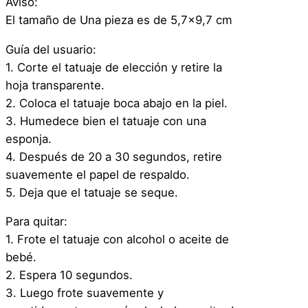
Aviso:
T
El tamaño de Una pieza es de 5,7×9,7 cm
e
m
Guía del usuario:
p
1. Corte el tatuaje de elección y retire la
o
hoja transparente.
r
2. Coloca el tatuaje boca abajo en la piel.
a
3. Humedece bien el tatuaje con una
l
esponja.
H
4. Después de 20 a 30 segundos, retire
a
suavemente el papel de respaldo.
l
5. Deja que el tatuaje se seque.
l
Para quitar:
o
1. Frote el tatuaje con alcohol o aceite de
w
bebé.
e
2. Espera 10 segundos.
e
3. Luego frote suavemente y
n