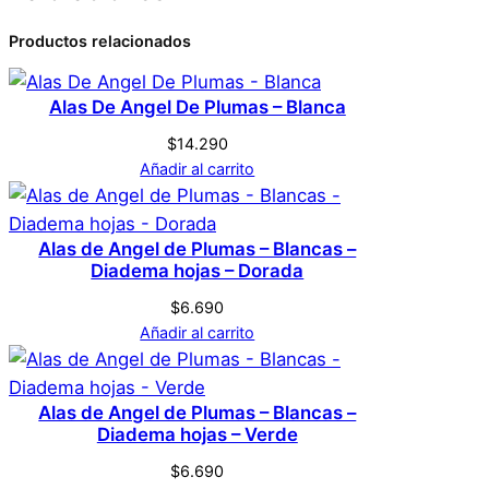
Atributos
Valor
Peso
0,1 kg
Productos relacionados
0 valoraciones en
Dimensiones
1 × 6 × 0,1 cm
Tatuaje Temporal
Alas De Angel De Plumas – Blanca
Genérica
Marca
Halloween Cosplay
$
14.290
Añadir al carrito
Disfraz – Herida – 1d
Rojo
Color
No hay valoraciones aún. Solo los usuarios
Alas de Angel de Plumas – Blancas –
Diadema hojas – Dorada
registrados que hayan comprado este
producto pueden hacer una valoración.
$
6.690
Acceder
Añadir al carrito
Alas de Angel de Plumas – Blancas –
Diadema hojas – Verde
$
6.690