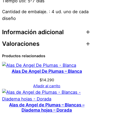
Tiempo útil: 5-7 días
Cantidad de embalaje. : 4 ud. uno de cada
diseño
Información adicional
Valoraciones
Atributos
Valor
Peso
0,1 kg
Productos relacionados
0 valoraciones en
Dimensiones
1 × 7 × 11 cm
Tatuaje Fluorescente
Alas De Angel De Plumas – Blanca
Genérica
Marca
Murciélagos 1 De Cada
$
14.290
Añadir al carrito
Diseño
Verde
Color
No hay valoraciones aún. Solo los usuarios
Alas de Angel de Plumas – Blancas –
Diadema hojas – Dorada
registrados que hayan comprado este