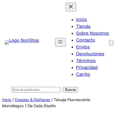
Saltar
al
contenido
Inicio
Tienda
Sobre Nosotros
Contacto
Envíos
Devoluciones
Términos
Privacidad
Carrito
Buscar
Buscar
Inicio
/
Cosplay & Disfraces
/ Tatuaje Fluorescente
Murciélagos 1 De Cada Diseño